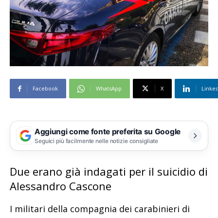
Facebook
WhatsApp
X
Linke
Aggiungi come fonte preferita su Google
Seguici più facilmente nelle notizie consigliate
Due erano già indagati per il suicidio di
Alessandro Cascone
I militari della compagnia dei carabinieri di