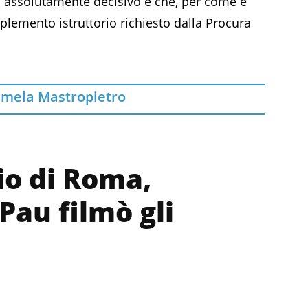
 assolutamente decisivo e che, per come è
pplemento istruttorio richiesto dalla Procura
mela Mastropietro
io di Roma,
Pau filmò gli