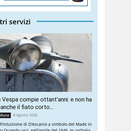
tri servizi
 Vespa compie ottant’anni: e non ha
anche il fiato corto…
8 Agosto 2026
ltura
ll’intuizione di D’Ascanio a simbolo del Made in
ly Quando uscì, nell’aprile del 1946, in un’Italia