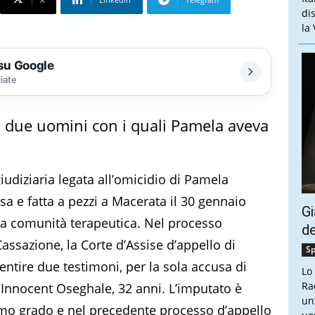
di
la
 su Google
liate
o due uomini con i quali Pamela aveva
iudiziaria legata all’omicidio di Pamela
a e fatta a pezzi a Macerata il 30 gennaio
Gi
na comunità terapeutica. Nel processo
de
 Cassazione, la Corte d’Assise d’appello di
Sp
 sentire due testimoni, per la sola accusa di
Lo
Ra
 Innocent Oseghale, 32 anni. L’imputato è
un
imo grado e nel precedente processo d’appello