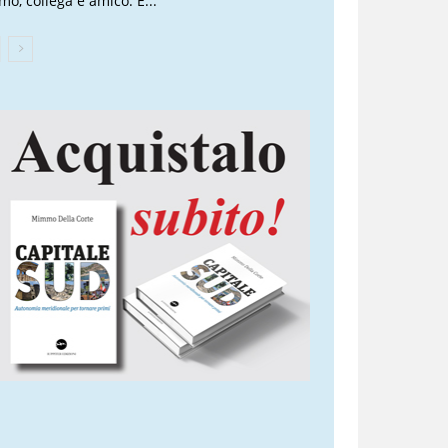
mo, collega e amico. È...