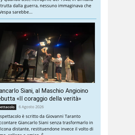
strutta dalla guerra, nessuno immaginava che
 Vespa sarebbe...
ancarlo Siani, al Maschio Angioino
butta «Il coraggio della verità»
6 Agosto 2026
ettacolo
 spettacolo è scritto da Giovanni Taranto
ccontare Giancarlo Siani senza trasformarlo in
’icona distante, restituendone invece il volto di