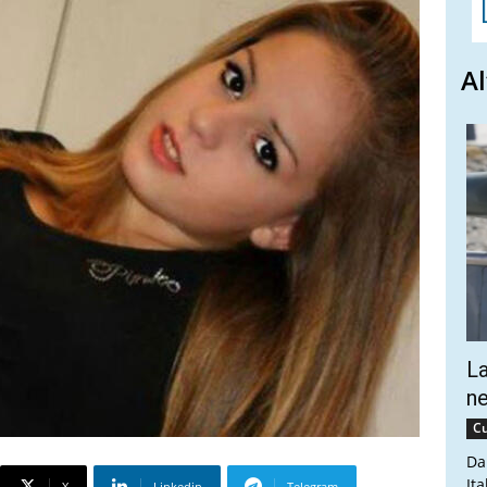
Al
La
ne
Cu
Da
Ita
X
Linkedin
Telegram