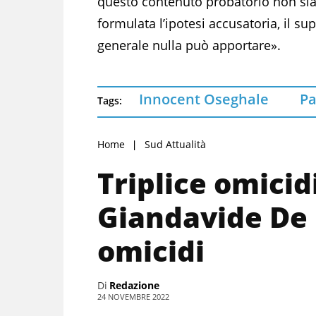
questo contenuto probatorio non sia
formulata l’ipotesi accusatoria, il su
generale nulla può apportare».
Innocent Oseghale
Pa
Tags:
Home
Sud Attualità
Triplice omicid
Giandavide De 
omicidi
Di
Redazione
24 NOVEMBRE 2022