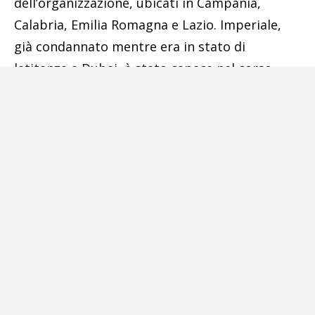
dell’organizzazione, ubicati in Campania,
Calabria, Emilia Romagna e Lazio. Imperiale,
già condannato mentre era in stato di
latitanza a Dubai, è stato capace nel corso
degli anni successivi di assurgere a un ruolo
assolutamente primario quale broker
internazionale della droga.
Pubblicità