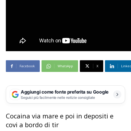
Facebook
WhatsApp
X
Linke
Aggiungi come fonte preferita su Google
Seguici più facilmente nelle notizie consigliate
Cocaina via mare e poi in depositi e
covi a bordo di tir