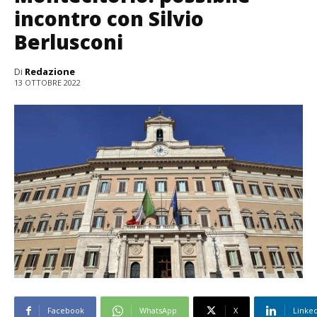
incontro con Silvio
Berlusconi
Di
Redazione
13 OTTOBRE 2022
Facebook
WhatsApp
X
Linke