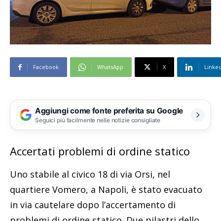
Facebook
WhatsApp
X
Linke
Aggiungi come fonte preferita su Google
Seguici più facilmente nelle notizie consigliate
Accertati problemi di ordine statico
Uno stabile al civico 18 di via Orsi, nel
quartiere Vomero, a Napoli, è stato evacuato
in via cautelare dopo l’accertamento di
problemi di ordine statico. Due pilastri dello