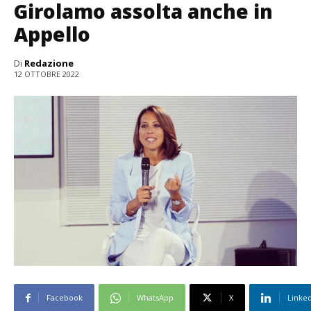
Girolamo assolta anche in
Appello
Di
Redazione
12 OTTOBRE 2022
Facebook
WhatsApp
X
Linke