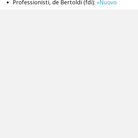
Professionisti, de Bertoldi (fdi):
«Nuovo
governo saprà riconoscere loro ruolo»
Prof ucciso a scuola,
il movente potrebbe
essere di carattere economico
Scambiati per ladri e uccisi,
la madre di
Giuseppe: «Io non potrò mai perdonare»
Tags:
Cimitero di Poggioreale