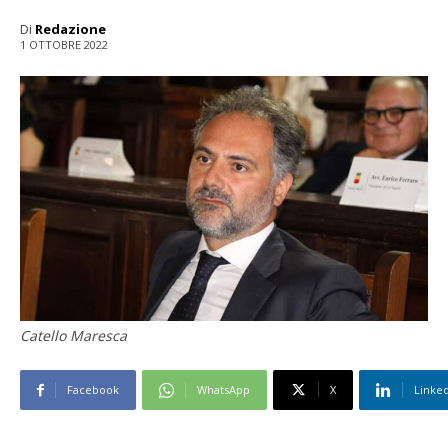
Di
Redazione
1 OTTOBRE 2022
Catello Maresca
Facebook
WhatsApp
X
Linke