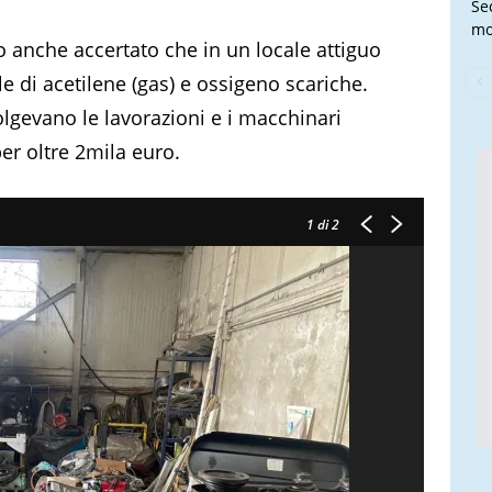
Se
mo
nno anche accertato che in un locale attiguo
le di acetilene (gas) e ossigeno scariche.
lgevano le lavorazioni e i macchinari
per oltre 2mila euro.
1
di 2