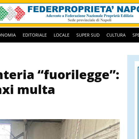
ONOMIA
EDITORIALE
LOCALE
SUPER SUD
CULTURA
SP
teria “fuorilegge”:
axi multa