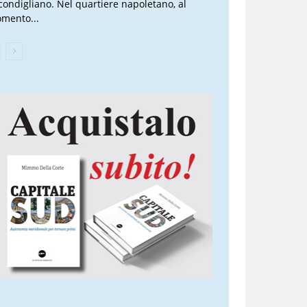
condigliano. Nel quartiere napoletano, al
mento...