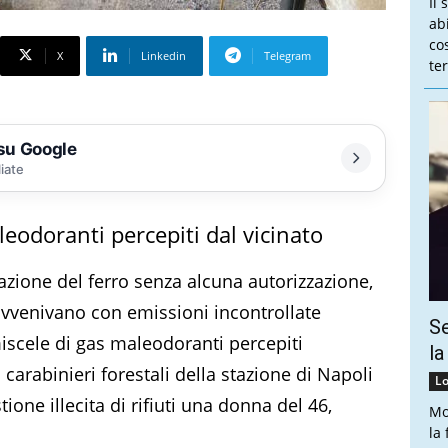
Il 
ab
co
X
Linkedin
Telegram
te
 su Google
liate
leodoranti percepiti dal vicinato
azione del ferro senza alcuna autorizzazione,
 avvenivano con emissioni incontrollate
Se
iscele di gas maleodoranti percepiti
la
i carabinieri forestali della stazione di Napoli
Lo
one illecita di rifiuti una donna del 46,
Mo
la 