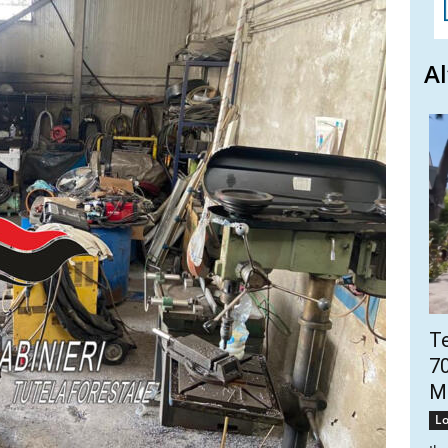
Al
Te
70
Mo
Lo