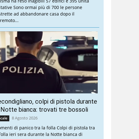
sisma ha reso inagibili 57 edifici e 395 unità
itative Sono ormai più di 700 le persone
strette ad abbandonare casa dopo il
rremoto...
condigliano, colpi di pistola durante
 Notte bianca: trovati tre bossoli
8 Agosto 2026
cale
menti di panico tra la folla Colpi di pistola tra
folla ieri sera durante la Notte bianca di