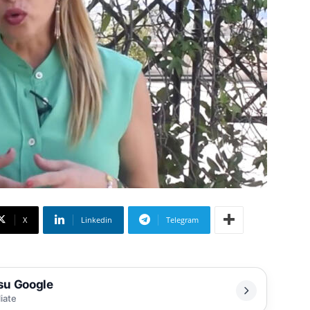
X
Linkedin
Telegram
 su Google
liate