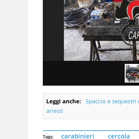
Leggi anche:
Spaccio e sequestri 
arresti
carabinieri
cercola
Tags: