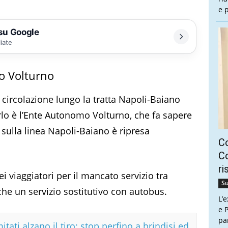
e 
 su Google
liate
o Volturno
 circolazione lungo la tratta Napoli-Baiano
lo è l’Ente Autonomo Volturno, che fa sapere
 sulla linea Napoli-Baiano è ripresa
C
Co
ri
i viaggiatori per il mancato servizio tra
Su
nche un servizio sostitutivo con autobus.
L’
e P
pa
tati alzano il tiro: stop perfino a brindisi ed