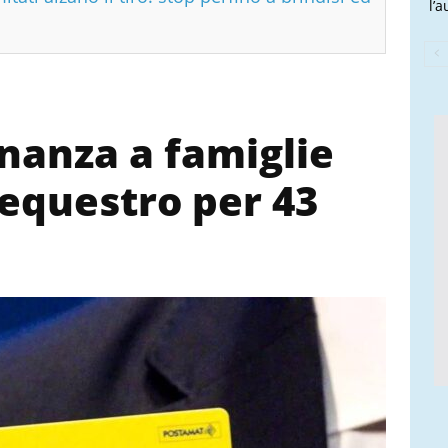
l’
inanza a famiglie
sequestro per 43