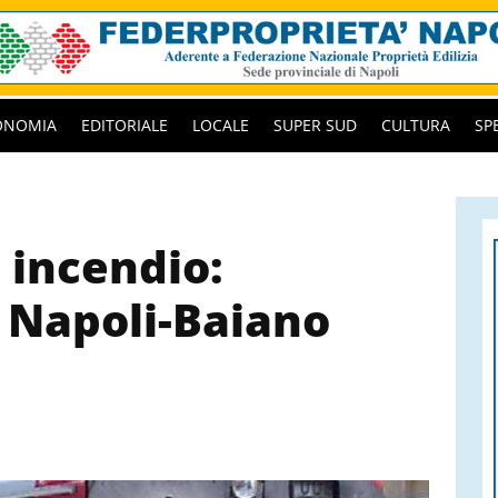
ONOMIA
EDITORIALE
LOCALE
SUPER SUD
CULTURA
SP
 incendio:
u Napoli-Baiano