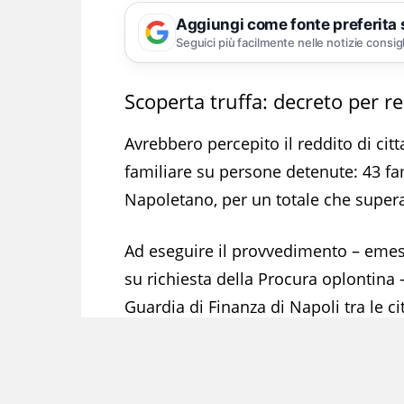
Aggiungi come fonte preferita
Seguici più facilmente nelle notizie consig
Scoperta truffa: decreto per 
Avrebbero percepito il reddito di ci
familiare su persone detenute: 43 fa
Napoletano, per un totale che supera
Ad eseguire il provvedimento – emess
su richiesta della Procura oplontina
Guardia di Finanza di Napoli tra le c
Greco e Vico Equense. L’accusa è di 
pubbliche.