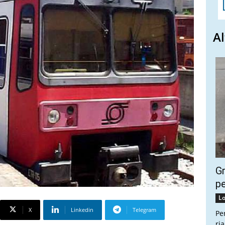
Al
Gr
pe
Lo
X
Linkedin
Telegram
Pe
ri