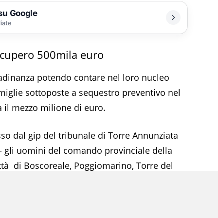
 su Google
liate
recupero 500mila euro
ttadinanza potendo contare nel loro nucleo
miglie sottoposte a sequestro preventivo nel
 il mezzo milione di euro.
o dal gip del tribunale di Torre Annunziata
 – gli uomini del comando provinciale della
ittà di Boscoreale, Poggiomarino, Torre del
truffa per il conseguimento di erogazioni