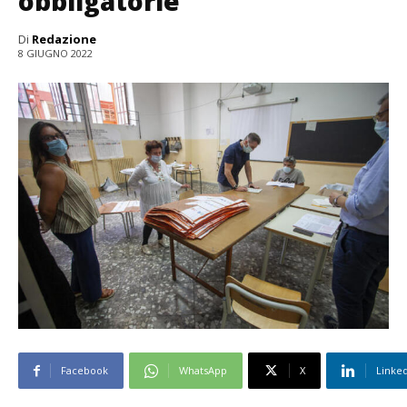
obbligatorie
Di
Redazione
8 GIUGNO 2022
Facebook
WhatsApp
X
Linke