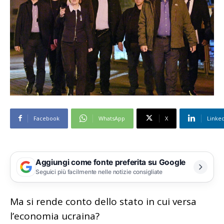
Facebook
WhatsApp
X
Linke
Aggiungi come fonte preferita su Google
Seguici più facilmente nelle notizie consigliate
Ma si rende conto dello stato in cui versa
l’economia ucraina?