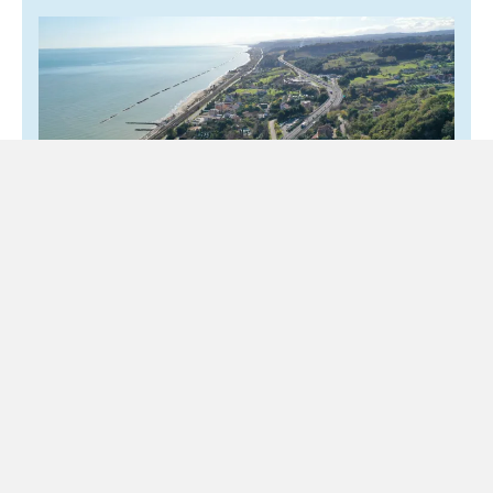
Esodo estivo 2026, 16 milioni di veicoli
sulle autostrade
30 Luglio 2026
Trasporti
Saranno due fine settimana ad alta intensità sulla rete di
Autostrade per l’Italia. Le partenze degli italiani
cominciano ad aumentare già nelle prossime ore,...