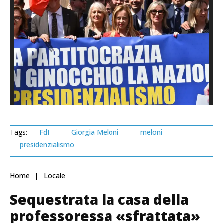
Tags:
FdI
Giorgia Meloni
meloni
presidenzialismo
Home
Locale
Sequestrata la casa della
professoressa «sfrattata»