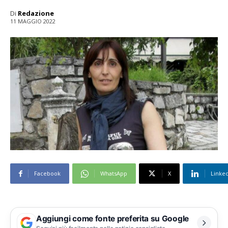
Di
Redazione
11 MAGGIO 2022
Facebook
WhatsApp
X
Linke
Aggiungi come fonte preferita su Google