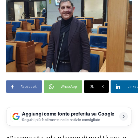
Facebook
WhatsApp
X
Linke
Aggiungi come fonte preferita su Google
Seguici più facilmente nelle notizie consigliate
«Daremo vita ad un lavoro di qualità per lo