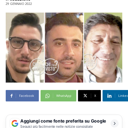
29 GENNAIO 2022
Facebook
WhatsApp
X
Linke
Aggiungi come fonte preferita su Google
Seguici più facilmente nelle notizie consigliate