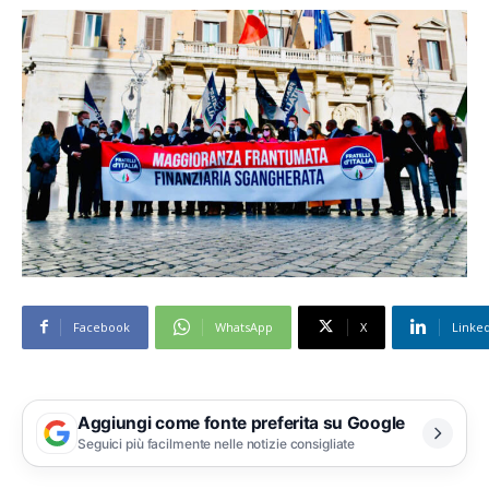
Facebook
WhatsApp
X
Linke
Aggiungi come fonte preferita su Google
Seguici più facilmente nelle notizie consigliate