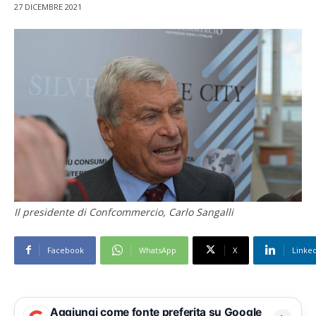
27 DICEMBRE 2021
Il presidente di Confcommercio, Carlo Sangalli
Facebook
WhatsApp
X
Linke
Aggiungi come fonte preferita su Google