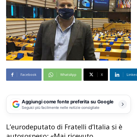
Facebook
WhatsApp
X
Linke
Aggiungi come fonte preferita su Google
Seguici più facilmente nelle notizie consigliate
L’eurodeputato di Fratelli d’Italia si è
autosospeso: «Mai ricevuto