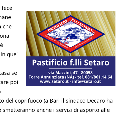
 fece
imane
a che
zona
oè
 in quei
casa se
tare poi
à
o del coprifuoco (a Bari il sindaco Decaro ha
ne smetteranno anche i servizi di asporto alle