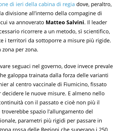
one di ieri della cabina di regia
dove, peraltro,
 divisione all’interno della compagine di
ra cui va annoverato
Matteo Salvini
. Il leader
cessario ricorrere a un metodo, sì scientifico,
 i territori da sottoporre a misure più rigide.
a zona per zona.
are seguaci nel governo, dove invece prevale
e galoppa trainata dalla forza delle varianti
mier al centro vaccinale di Fiumicino, fissato
er decidere le nuove misure. E almeno nello
ntinuità con il passato e cioè non più il
troverebbe spazio l’allungamento del
ionale, parametri più rigidi per passare in
 zona rossa delle Regioni che superano i 250