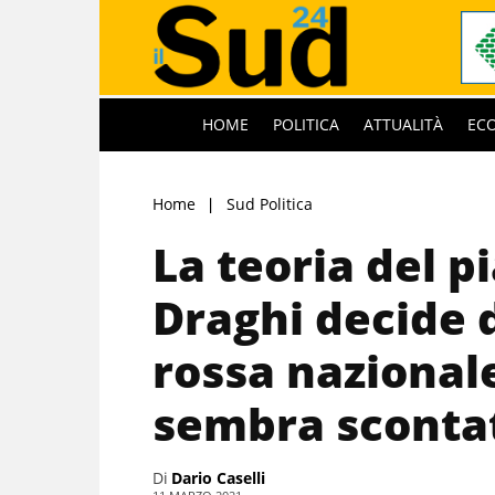
HOME
POLITICA
ATTUALITÀ
EC
Home
Sud Politica
La teoria del p
Draghi decide 
rossa nazional
sembra sconta
Di
Dario Caselli