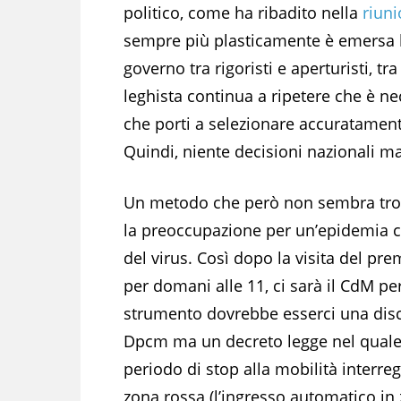
politico, come ha ribadito nella
riuni
sempre più plasticamente è emersa la
governo tra rigoristi e aperturisti, t
leghista continua a ripetere che è ne
che porti a selezionare accuratamente
Quindi, niente decisioni nazionali m
Un metodo che però non sembra trov
la preoccupazione per un’epidemia ch
del virus. Così dopo la visita del pre
per domani alle 11, ci sarà il CdM p
strumento dovrebbe esserci una disco
Dpcm ma un decreto legge nel quale 
periodo di stop alla mobilità interreg
zona rossa (l’ingresso automatico in