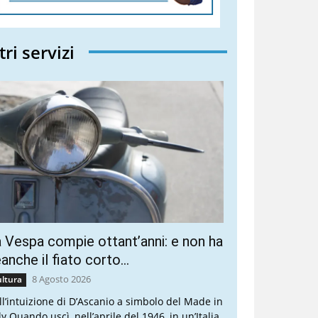
tri servizi
 Vespa compie ottant’anni: e non ha
anche il fiato corto…
8 Agosto 2026
ltura
ll’intuizione di D’Ascanio a simbolo del Made in
ly Quando uscì, nell’aprile del 1946, in un’Italia