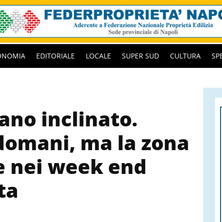
ONOMIA
EDITORIALE
LOCALE
SUPER SUD
CULTURA
SP
iano inclinato.
domani, ma la zona
e nei week end
ta