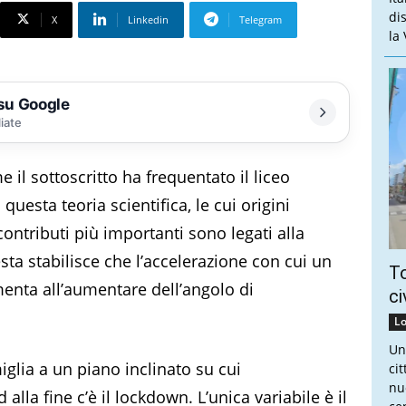
di
X
Linkedin
Telegram
la
 su Google
liate
e il sottoscritto ha frequentato il liceo
questa teoria scientifica, le cui origini
 contributi più importanti sono legati alla
uesta stabilisce che l’accelerazione con cui un
To
menta all’aumentare dell’angolo di
ci
Lo
Un
glia a un piano inclinato su cui
ci
nu
la fine c’è il lockdown. L’unica variabile è il