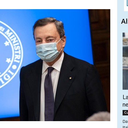
Al
La
ne
Cu
Da
Ita