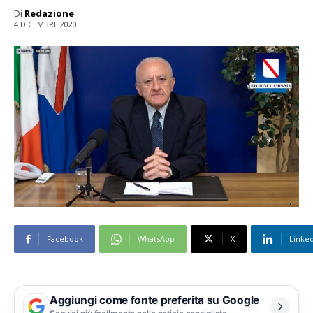
Di
Redazione
4 DICEMBRE 2020
Facebook
WhatsApp
X
Linke
Aggiungi come fonte preferita su Google