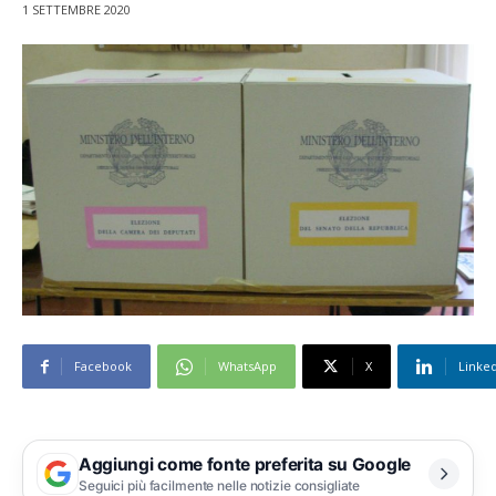
1 SETTEMBRE 2020
Facebook
WhatsApp
X
Linke
Aggiungi come fonte preferita su Google
Seguici più facilmente nelle notizie consigliate