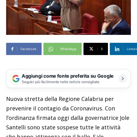
Facebook
WhatsApp
X
Linke
Aggiungi come fonte preferita su Google
Seguici più facilmente nelle notizie consigliate
Nuova stretta della Regione Calabria per
prevenire il contagio da Coronavirus. Con
l’ordinanza firmata oggi dalla governatrice Jole
Santelli sono state sospese tutte le attività
che hanno attinenza con il ballo. Sale,