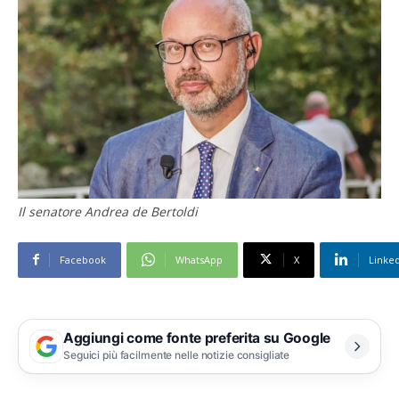
Il senatore Andrea de Bertoldi
Facebook
WhatsApp
X
Linke
Aggiungi come fonte preferita su Google
Seguici più facilmente nelle notizie consigliate