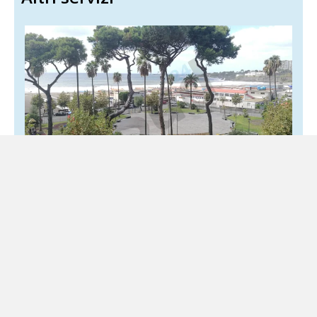
Torre Annunziata, oltre le ferite: il difficile
cammino verso una nuova identità
8 Agosto 2026
Locale
Il futuro passa da giovani, cultura e rigenerazione urbana
Ci sono città che convivono con il peso della propria storia
senza smettere di immaginare il...