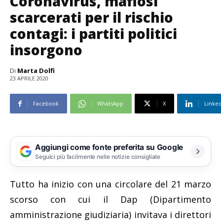
Coronavirus, mafiosi
scarcerati per il rischio
contagi: i partiti politici
insorgono
Di
Marta Dolfi
23 APRILE 2020
Facebook
WhatsApp
X
Linke
Aggiungi come fonte preferita su Google
Seguici più facilmente nelle notizie consigliate
Tutto ha inizio con una circolare del 21 marzo
scorso con cui il Dap (Dipartimento
amministrazione giudiziaria) invitava i direttori