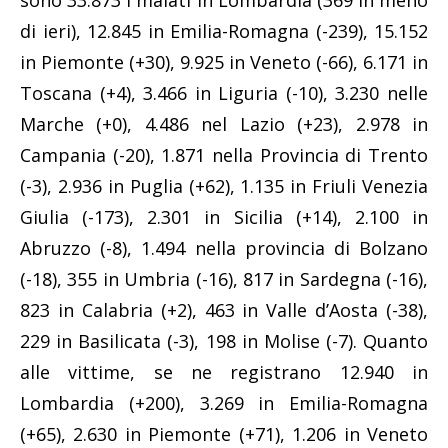
sono 33.873 i malati in Lombardia (369 in meno
di ieri), 12.845 in Emilia-Romagna (-239), 15.152
in Piemonte (+30), 9.925 in Veneto (-66), 6.171 in
Toscana (+4), 3.466 in Liguria (-10), 3.230 nelle
Marche (+0), 4.486 nel Lazio (+23), 2.978 in
Campania (-20), 1.871 nella Provincia di Trento
(-3), 2.936 in Puglia (+62), 1.135 in Friuli Venezia
Giulia (-173), 2.301 in Sicilia (+14), 2.100 in
Abruzzo (-8), 1.494 nella provincia di Bolzano
(-18), 355 in Umbria (-16), 817 in Sardegna (-16),
823 in Calabria (+2), 463 in Valle d’Aosta (-38),
229 in Basilicata (-3), 198 in Molise (-7). Quanto
alle vittime, se ne registrano 12.940 in
Lombardia (+200), 3.269 in Emilia-Romagna
(+65), 2.630 in Piemonte (+71), 1.206 in Veneto