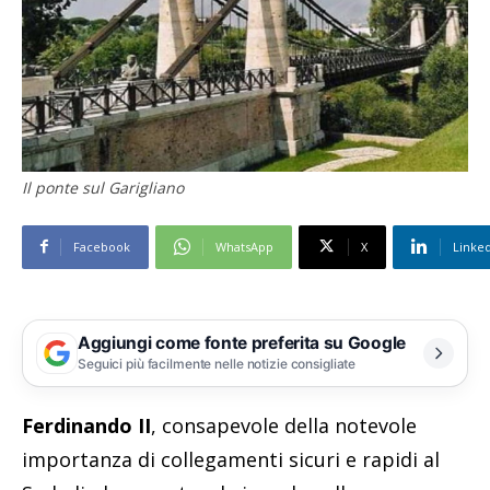
Il ponte sul Garigliano
Facebook
WhatsApp
X
Linke
Aggiungi come fonte preferita su Google
Seguici più facilmente nelle notizie consigliate
Ferdinando II
, consapevole della notevole
importanza di collegamenti sicuri e rapidi al