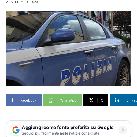
23 SETTEMBRE 2020
Facebook
WhatsApp
X
Linke
Aggiungi come fonte preferita su Google
Seguici più facilmente nelle notizie consigliate