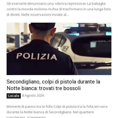
Gli esercenti denunciano una «deriva repressiva» La battaglia
contro la movida molesta rischia di trasformarsi in una lunga lista
di divieti. Nelle osservazioni inviate al...
Secondigliano, colpi di pistola durante la
Notte bianca: trovati tre bossoli
8 Agosto 2026
Locale
Momenti di panico tra la folla Colpi di pistola tra la folla ieri sera
durante la Notte bianca di Secondigliano. Nel quartiere
napoletano, al momento...